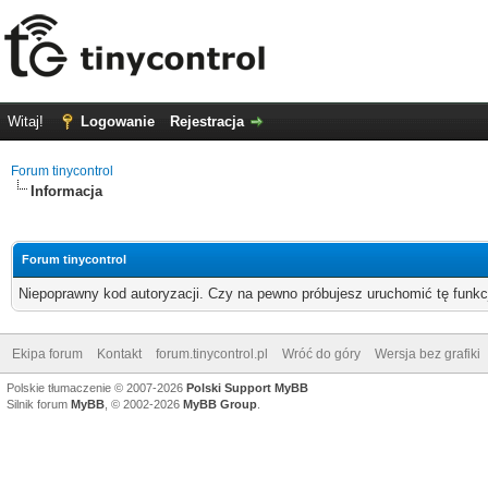
Witaj!
Logowanie
Rejestracja
Forum tinycontrol
Informacja
Forum tinycontrol
Niepoprawny kod autoryzacji. Czy na pewno próbujesz uruchomić tę funk
Ekipa forum
Kontakt
forum.tinycontrol.pl
Wróć do góry
Wersja bez grafiki
Polskie tłumaczenie © 2007-2026
Polski Support MyBB
Silnik forum
MyBB
, © 2002-2026
MyBB Group
.