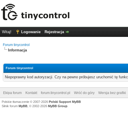
Witaj!
Logowanie
Rejestracja
Forum tinycontrol
Informacja
Forum tinycontrol
Niepoprawny kod autoryzacji. Czy na pewno próbujesz uruchomić tę funk
Ekipa forum
Kontakt
forum.tinycontrol.pl
Wróć do góry
Wersja bez grafiki
Polskie tłumaczenie © 2007-2026
Polski Support MyBB
Silnik forum
MyBB
, © 2002-2026
MyBB Group
.