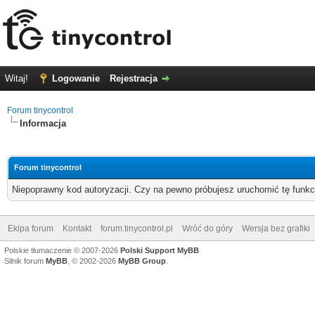
Witaj!
Logowanie
Rejestracja
Forum tinycontrol
Informacja
Forum tinycontrol
Niepoprawny kod autoryzacji. Czy na pewno próbujesz uruchomić tę funk
Ekipa forum
Kontakt
forum.tinycontrol.pl
Wróć do góry
Wersja bez grafiki
Polskie tłumaczenie © 2007-2026
Polski Support MyBB
Silnik forum
MyBB
, © 2002-2026
MyBB Group
.