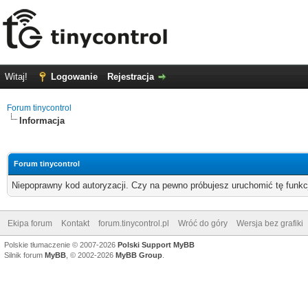
Witaj!
Logowanie
Rejestracja
Forum tinycontrol
Informacja
Forum tinycontrol
Niepoprawny kod autoryzacji. Czy na pewno próbujesz uruchomić tę funk
Ekipa forum
Kontakt
forum.tinycontrol.pl
Wróć do góry
Wersja bez grafiki
Polskie tłumaczenie © 2007-2026
Polski Support MyBB
Silnik forum
MyBB
, © 2002-2026
MyBB Group
.