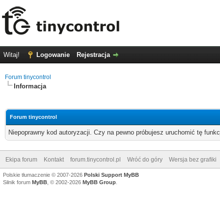
Witaj!
Logowanie
Rejestracja
Forum tinycontrol
Informacja
Forum tinycontrol
Niepoprawny kod autoryzacji. Czy na pewno próbujesz uruchomić tę funk
Ekipa forum
Kontakt
forum.tinycontrol.pl
Wróć do góry
Wersja bez grafiki
Polskie tłumaczenie © 2007-2026
Polski Support MyBB
Silnik forum
MyBB
, © 2002-2026
MyBB Group
.