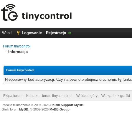
Witaj!
Logowanie
Rejestracja
Forum tinycontrol
Informacja
Forum tinycontrol
Niepoprawny kod autoryzacji. Czy na pewno próbujesz uruchomić tę funk
Ekipa forum
Kontakt
forum.tinycontrol.pl
Wróć do góry
Wersja bez grafiki
Polskie tłumaczenie © 2007-2026
Polski Support MyBB
Silnik forum
MyBB
, © 2002-2026
MyBB Group
.