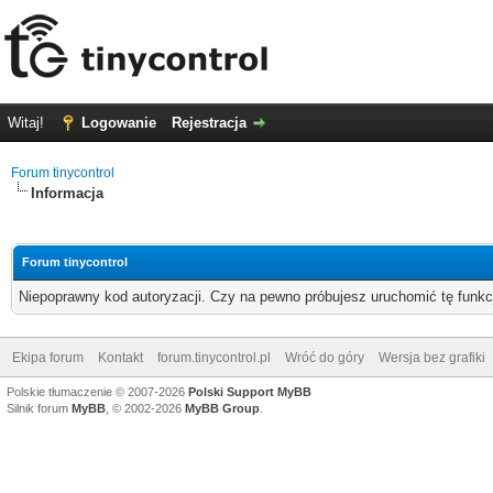
Witaj!
Logowanie
Rejestracja
Forum tinycontrol
Informacja
Forum tinycontrol
Niepoprawny kod autoryzacji. Czy na pewno próbujesz uruchomić tę funk
Ekipa forum
Kontakt
forum.tinycontrol.pl
Wróć do góry
Wersja bez grafiki
Polskie tłumaczenie © 2007-2026
Polski Support MyBB
Silnik forum
MyBB
, © 2002-2026
MyBB Group
.