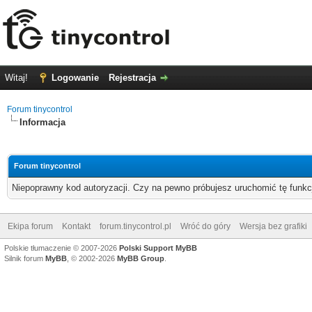
Witaj!
Logowanie
Rejestracja
Forum tinycontrol
Informacja
Forum tinycontrol
Niepoprawny kod autoryzacji. Czy na pewno próbujesz uruchomić tę funk
Ekipa forum
Kontakt
forum.tinycontrol.pl
Wróć do góry
Wersja bez grafiki
Polskie tłumaczenie © 2007-2026
Polski Support MyBB
Silnik forum
MyBB
, © 2002-2026
MyBB Group
.