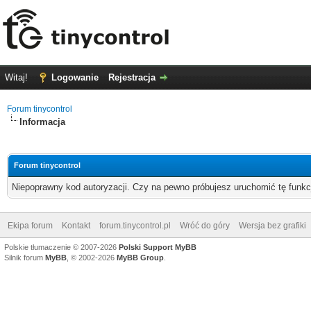
Witaj!
Logowanie
Rejestracja
Forum tinycontrol
Informacja
Forum tinycontrol
Niepoprawny kod autoryzacji. Czy na pewno próbujesz uruchomić tę funk
Ekipa forum
Kontakt
forum.tinycontrol.pl
Wróć do góry
Wersja bez grafiki
Polskie tłumaczenie © 2007-2026
Polski Support MyBB
Silnik forum
MyBB
, © 2002-2026
MyBB Group
.