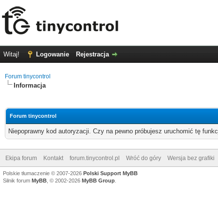
Witaj!
Logowanie
Rejestracja
Forum tinycontrol
Informacja
Forum tinycontrol
Niepoprawny kod autoryzacji. Czy na pewno próbujesz uruchomić tę funk
Ekipa forum
Kontakt
forum.tinycontrol.pl
Wróć do góry
Wersja bez grafiki
Polskie tłumaczenie © 2007-2026
Polski Support MyBB
Silnik forum
MyBB
, © 2002-2026
MyBB Group
.