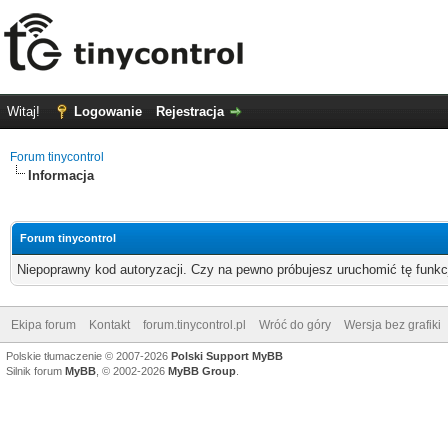
Witaj!
Logowanie
Rejestracja
Forum tinycontrol
Informacja
Forum tinycontrol
Niepoprawny kod autoryzacji. Czy na pewno próbujesz uruchomić tę funk
Ekipa forum
Kontakt
forum.tinycontrol.pl
Wróć do góry
Wersja bez grafiki
Polskie tłumaczenie © 2007-2026
Polski Support MyBB
Silnik forum
MyBB
, © 2002-2026
MyBB Group
.