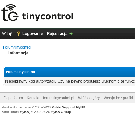
Witaj!
Logowanie
Rejestracja
Forum tinycontrol
Informacja
Forum tinycontrol
Niepoprawny kod autoryzacji. Czy na pewno próbujesz uruchomić tę funk
Ekipa forum
Kontakt
forum.tinycontrol.pl
Wróć do góry
Wersja bez grafiki
Polskie tłumaczenie © 2007-2026
Polski Support MyBB
Silnik forum
MyBB
, © 2002-2026
MyBB Group
.