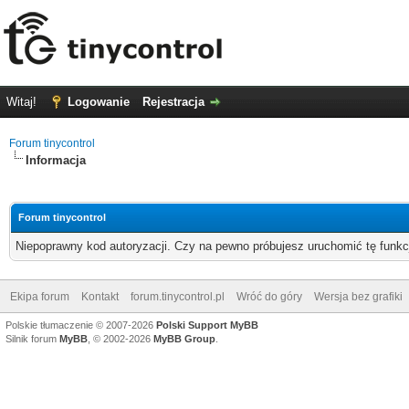
Witaj!
Logowanie
Rejestracja
Forum tinycontrol
Informacja
Forum tinycontrol
Niepoprawny kod autoryzacji. Czy na pewno próbujesz uruchomić tę funk
Ekipa forum
Kontakt
forum.tinycontrol.pl
Wróć do góry
Wersja bez grafiki
Polskie tłumaczenie © 2007-2026
Polski Support MyBB
Silnik forum
MyBB
, © 2002-2026
MyBB Group
.