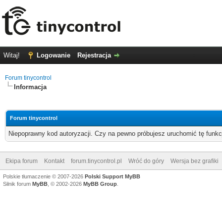
Witaj!
Logowanie
Rejestracja
Forum tinycontrol
Informacja
Forum tinycontrol
Niepoprawny kod autoryzacji. Czy na pewno próbujesz uruchomić tę funk
Ekipa forum
Kontakt
forum.tinycontrol.pl
Wróć do góry
Wersja bez grafiki
Polskie tłumaczenie © 2007-2026
Polski Support MyBB
Silnik forum
MyBB
, © 2002-2026
MyBB Group
.