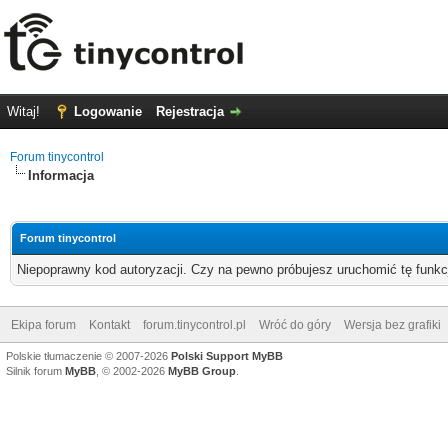
Witaj!
Logowanie
Rejestracja
Forum tinycontrol
Informacja
Forum tinycontrol
Niepoprawny kod autoryzacji. Czy na pewno próbujesz uruchomić tę funk
Ekipa forum
Kontakt
forum.tinycontrol.pl
Wróć do góry
Wersja bez grafiki
Polskie tłumaczenie © 2007-2026
Polski Support MyBB
Silnik forum
MyBB
, © 2002-2026
MyBB Group
.