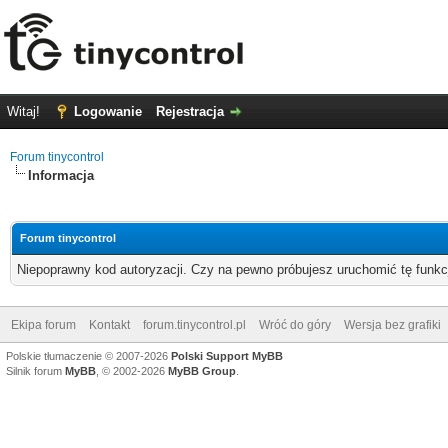
Witaj!
Logowanie
Rejestracja
Forum tinycontrol
Informacja
Forum tinycontrol
Niepoprawny kod autoryzacji. Czy na pewno próbujesz uruchomić tę funk
Ekipa forum
Kontakt
forum.tinycontrol.pl
Wróć do góry
Wersja bez grafiki
Polskie tłumaczenie © 2007-2026
Polski Support MyBB
Silnik forum
MyBB
, © 2002-2026
MyBB Group
.