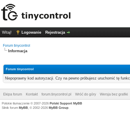
Witaj!
Logowanie
Rejestracja
Forum tinycontrol
Informacja
Forum tinycontrol
Niepoprawny kod autoryzacji. Czy na pewno próbujesz uruchomić tę funk
Ekipa forum
Kontakt
forum.tinycontrol.pl
Wróć do góry
Wersja bez grafiki
Polskie tłumaczenie © 2007-2026
Polski Support MyBB
Silnik forum
MyBB
, © 2002-2026
MyBB Group
.