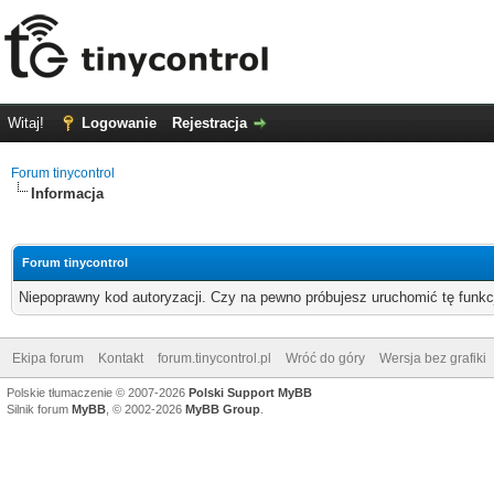
Witaj!
Logowanie
Rejestracja
Forum tinycontrol
Informacja
Forum tinycontrol
Niepoprawny kod autoryzacji. Czy na pewno próbujesz uruchomić tę funk
Ekipa forum
Kontakt
forum.tinycontrol.pl
Wróć do góry
Wersja bez grafiki
Polskie tłumaczenie © 2007-2026
Polski Support MyBB
Silnik forum
MyBB
, © 2002-2026
MyBB Group
.