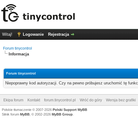
Witaj!
Logowanie
Rejestracja
Forum tinycontrol
Informacja
Forum tinycontrol
Niepoprawny kod autoryzacji. Czy na pewno próbujesz uruchomić tę funk
Ekipa forum
Kontakt
forum.tinycontrol.pl
Wróć do góry
Wersja bez grafiki
Polskie tłumaczenie © 2007-2026
Polski Support MyBB
Silnik forum
MyBB
, © 2002-2026
MyBB Group
.