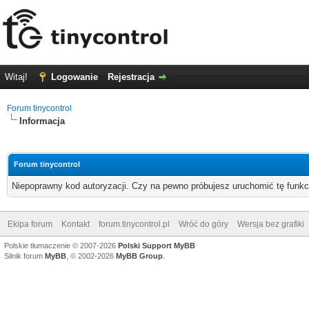
Witaj!
Logowanie
Rejestracja
Forum tinycontrol
Informacja
Forum tinycontrol
Niepoprawny kod autoryzacji. Czy na pewno próbujesz uruchomić tę funk
Ekipa forum
Kontakt
forum.tinycontrol.pl
Wróć do góry
Wersja bez grafiki
Polskie tłumaczenie © 2007-2026
Polski Support MyBB
Silnik forum
MyBB
, © 2002-2026
MyBB Group
.