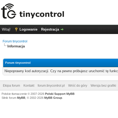
Witaj!
Logowanie
Rejestracja
Forum tinycontrol
Informacja
Forum tinycontrol
Niepoprawny kod autoryzacji. Czy na pewno próbujesz uruchomić tę funk
Ekipa forum
Kontakt
forum.tinycontrol.pl
Wróć do góry
Wersja bez grafiki
Polskie tłumaczenie © 2007-2026
Polski Support MyBB
Silnik forum
MyBB
, © 2002-2026
MyBB Group
.