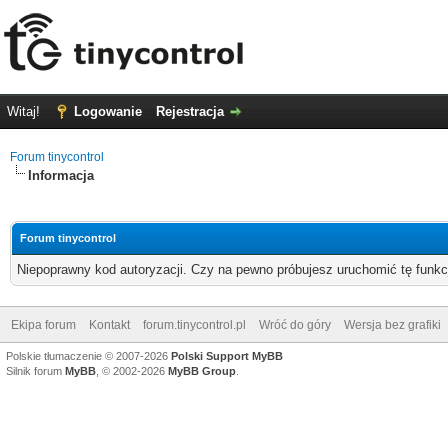
Witaj!
Logowanie
Rejestracja
Forum tinycontrol
Informacja
Forum tinycontrol
Niepoprawny kod autoryzacji. Czy na pewno próbujesz uruchomić tę funk
Ekipa forum
Kontakt
forum.tinycontrol.pl
Wróć do góry
Wersja bez grafiki
Polskie tłumaczenie © 2007-2026
Polski Support MyBB
Silnik forum
MyBB
, © 2002-2026
MyBB Group
.