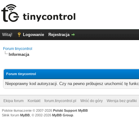
Witaj!
Logowanie
Rejestracja
Forum tinycontrol
Informacja
Forum tinycontrol
Niepoprawny kod autoryzacji. Czy na pewno próbujesz uruchomić tę funk
Ekipa forum
Kontakt
forum.tinycontrol.pl
Wróć do góry
Wersja bez grafiki
Polskie tłumaczenie © 2007-2026
Polski Support MyBB
Silnik forum
MyBB
, © 2002-2026
MyBB Group
.