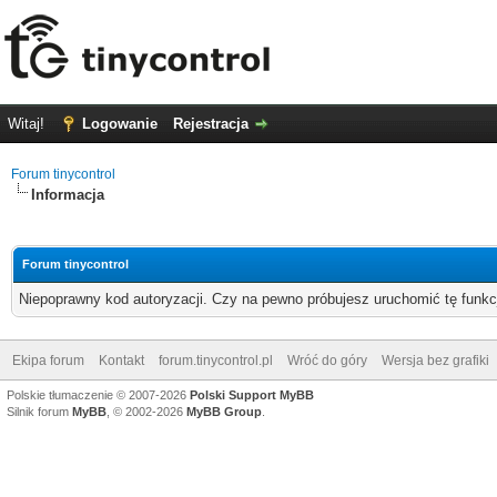
Witaj!
Logowanie
Rejestracja
Forum tinycontrol
Informacja
Forum tinycontrol
Niepoprawny kod autoryzacji. Czy na pewno próbujesz uruchomić tę funk
Ekipa forum
Kontakt
forum.tinycontrol.pl
Wróć do góry
Wersja bez grafiki
Polskie tłumaczenie © 2007-2026
Polski Support MyBB
Silnik forum
MyBB
, © 2002-2026
MyBB Group
.