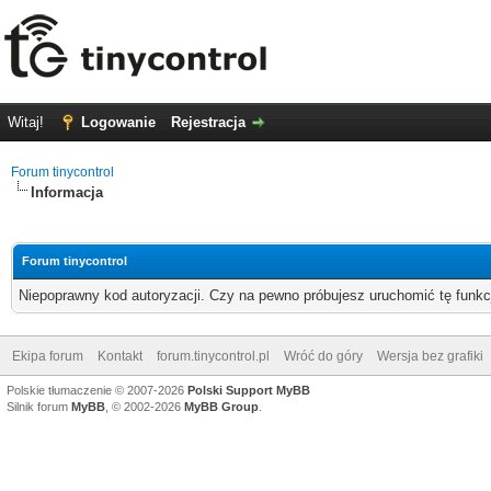
Witaj!
Logowanie
Rejestracja
Forum tinycontrol
Informacja
Forum tinycontrol
Niepoprawny kod autoryzacji. Czy na pewno próbujesz uruchomić tę funk
Ekipa forum
Kontakt
forum.tinycontrol.pl
Wróć do góry
Wersja bez grafiki
Polskie tłumaczenie © 2007-2026
Polski Support MyBB
Silnik forum
MyBB
, © 2002-2026
MyBB Group
.