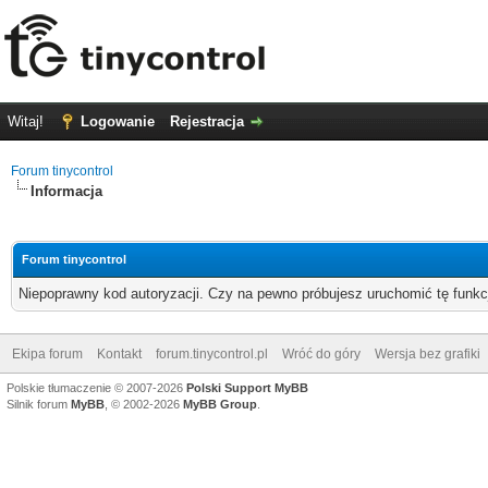
Witaj!
Logowanie
Rejestracja
Forum tinycontrol
Informacja
Forum tinycontrol
Niepoprawny kod autoryzacji. Czy na pewno próbujesz uruchomić tę funk
Ekipa forum
Kontakt
forum.tinycontrol.pl
Wróć do góry
Wersja bez grafiki
Polskie tłumaczenie © 2007-2026
Polski Support MyBB
Silnik forum
MyBB
, © 2002-2026
MyBB Group
.