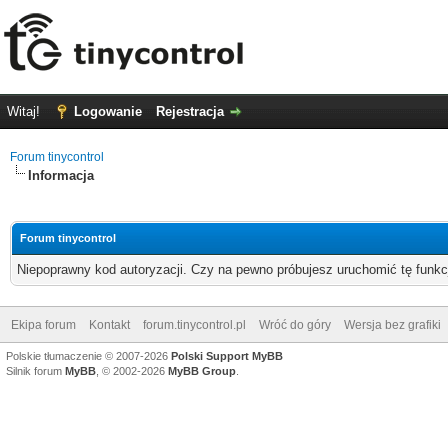
Witaj!
Logowanie
Rejestracja
Forum tinycontrol
Informacja
Forum tinycontrol
Niepoprawny kod autoryzacji. Czy na pewno próbujesz uruchomić tę funk
Ekipa forum
Kontakt
forum.tinycontrol.pl
Wróć do góry
Wersja bez grafiki
Polskie tłumaczenie © 2007-2026
Polski Support MyBB
Silnik forum
MyBB
, © 2002-2026
MyBB Group
.