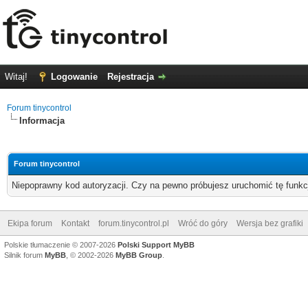
Witaj!
Logowanie
Rejestracja
Forum tinycontrol
Informacja
Forum tinycontrol
Niepoprawny kod autoryzacji. Czy na pewno próbujesz uruchomić tę funk
Ekipa forum
Kontakt
forum.tinycontrol.pl
Wróć do góry
Wersja bez grafiki
Polskie tłumaczenie © 2007-2026
Polski Support MyBB
Silnik forum
MyBB
, © 2002-2026
MyBB Group
.