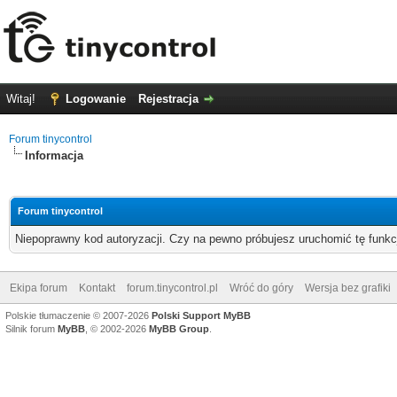
Witaj!
Logowanie
Rejestracja
Forum tinycontrol
Informacja
Forum tinycontrol
Niepoprawny kod autoryzacji. Czy na pewno próbujesz uruchomić tę funk
Ekipa forum
Kontakt
forum.tinycontrol.pl
Wróć do góry
Wersja bez grafiki
Polskie tłumaczenie © 2007-2026
Polski Support MyBB
Silnik forum
MyBB
, © 2002-2026
MyBB Group
.