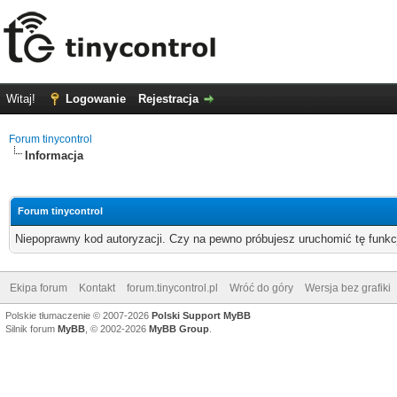
Witaj!
Logowanie
Rejestracja
Forum tinycontrol
Informacja
Forum tinycontrol
Niepoprawny kod autoryzacji. Czy na pewno próbujesz uruchomić tę funk
Ekipa forum
Kontakt
forum.tinycontrol.pl
Wróć do góry
Wersja bez grafiki
Polskie tłumaczenie © 2007-2026
Polski Support MyBB
Silnik forum
MyBB
, © 2002-2026
MyBB Group
.