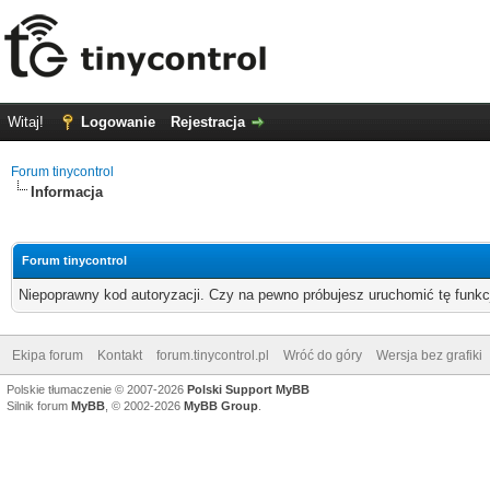
Witaj!
Logowanie
Rejestracja
Forum tinycontrol
Informacja
Forum tinycontrol
Niepoprawny kod autoryzacji. Czy na pewno próbujesz uruchomić tę funk
Ekipa forum
Kontakt
forum.tinycontrol.pl
Wróć do góry
Wersja bez grafiki
Polskie tłumaczenie © 2007-2026
Polski Support MyBB
Silnik forum
MyBB
, © 2002-2026
MyBB Group
.