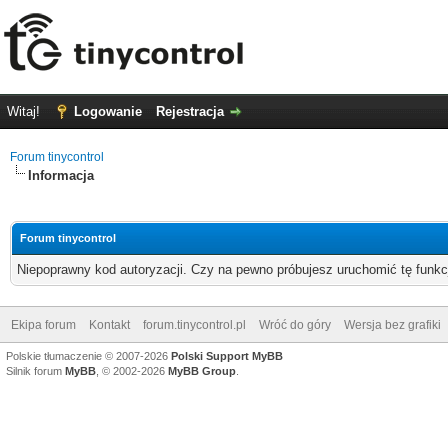
Witaj!
Logowanie
Rejestracja
Forum tinycontrol
Informacja
Forum tinycontrol
Niepoprawny kod autoryzacji. Czy na pewno próbujesz uruchomić tę funk
Ekipa forum
Kontakt
forum.tinycontrol.pl
Wróć do góry
Wersja bez grafiki
Polskie tłumaczenie © 2007-2026
Polski Support MyBB
Silnik forum
MyBB
, © 2002-2026
MyBB Group
.