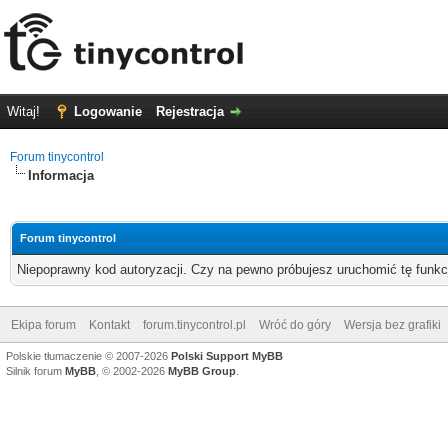
Witaj!
Logowanie
Rejestracja
Forum tinycontrol
Informacja
Forum tinycontrol
Niepoprawny kod autoryzacji. Czy na pewno próbujesz uruchomić tę funk
Ekipa forum
Kontakt
forum.tinycontrol.pl
Wróć do góry
Wersja bez grafiki
Polskie tłumaczenie © 2007-2026
Polski Support MyBB
Silnik forum
MyBB
, © 2002-2026
MyBB Group
.