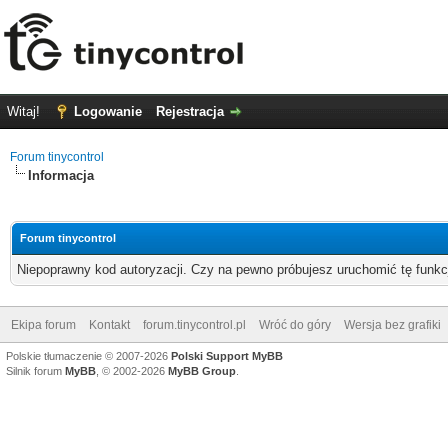
Witaj!
Logowanie
Rejestracja
Forum tinycontrol
Informacja
Forum tinycontrol
Niepoprawny kod autoryzacji. Czy na pewno próbujesz uruchomić tę funk
Ekipa forum
Kontakt
forum.tinycontrol.pl
Wróć do góry
Wersja bez grafiki
Polskie tłumaczenie © 2007-2026
Polski Support MyBB
Silnik forum
MyBB
, © 2002-2026
MyBB Group
.