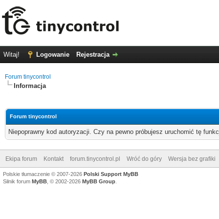
Witaj!
Logowanie
Rejestracja
Forum tinycontrol
Informacja
Forum tinycontrol
Niepoprawny kod autoryzacji. Czy na pewno próbujesz uruchomić tę funk
Ekipa forum
Kontakt
forum.tinycontrol.pl
Wróć do góry
Wersja bez grafiki
Polskie tłumaczenie © 2007-2026
Polski Support MyBB
Silnik forum
MyBB
, © 2002-2026
MyBB Group
.