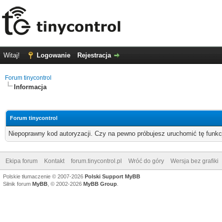
Witaj!
Logowanie
Rejestracja
Forum tinycontrol
Informacja
Forum tinycontrol
Niepoprawny kod autoryzacji. Czy na pewno próbujesz uruchomić tę funk
Ekipa forum
Kontakt
forum.tinycontrol.pl
Wróć do góry
Wersja bez grafiki
Polskie tłumaczenie © 2007-2026
Polski Support MyBB
Silnik forum
MyBB
, © 2002-2026
MyBB Group
.