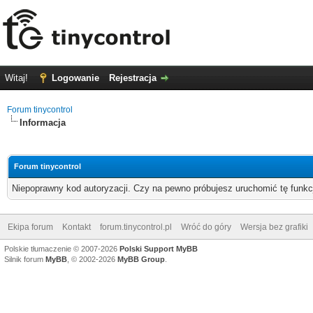
Witaj!
Logowanie
Rejestracja
Forum tinycontrol
Informacja
Forum tinycontrol
Niepoprawny kod autoryzacji. Czy na pewno próbujesz uruchomić tę funk
Ekipa forum
Kontakt
forum.tinycontrol.pl
Wróć do góry
Wersja bez grafiki
Polskie tłumaczenie © 2007-2026
Polski Support MyBB
Silnik forum
MyBB
, © 2002-2026
MyBB Group
.