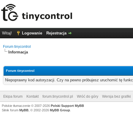
Witaj!
Logowanie
Rejestracja
Forum tinycontrol
Informacja
Forum tinycontrol
Niepoprawny kod autoryzacji. Czy na pewno próbujesz uruchomić tę funk
Ekipa forum
Kontakt
forum.tinycontrol.pl
Wróć do góry
Wersja bez grafiki
Polskie tłumaczenie © 2007-2026
Polski Support MyBB
Silnik forum
MyBB
, © 2002-2026
MyBB Group
.