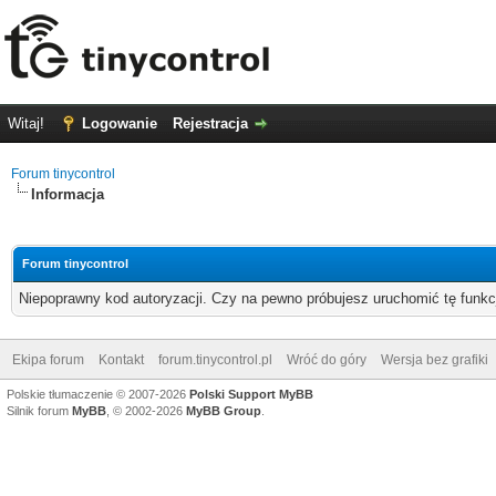
Witaj!
Logowanie
Rejestracja
Forum tinycontrol
Informacja
Forum tinycontrol
Niepoprawny kod autoryzacji. Czy na pewno próbujesz uruchomić tę funk
Ekipa forum
Kontakt
forum.tinycontrol.pl
Wróć do góry
Wersja bez grafiki
Polskie tłumaczenie © 2007-2026
Polski Support MyBB
Silnik forum
MyBB
, © 2002-2026
MyBB Group
.