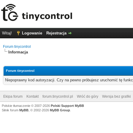
Witaj!
Logowanie
Rejestracja
Forum tinycontrol
Informacja
Forum tinycontrol
Niepoprawny kod autoryzacji. Czy na pewno próbujesz uruchomić tę funk
Ekipa forum
Kontakt
forum.tinycontrol.pl
Wróć do góry
Wersja bez grafiki
Polskie tłumaczenie © 2007-2026
Polski Support MyBB
Silnik forum
MyBB
, © 2002-2026
MyBB Group
.