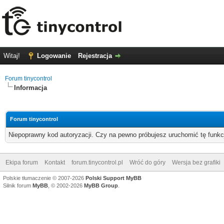
Witaj!
Logowanie
Rejestracja
Forum tinycontrol
Informacja
Forum tinycontrol
Niepoprawny kod autoryzacji. Czy na pewno próbujesz uruchomić tę funk
Ekipa forum
Kontakt
forum.tinycontrol.pl
Wróć do góry
Wersja bez grafiki
Polskie tłumaczenie © 2007-2026
Polski Support MyBB
Silnik forum
MyBB
, © 2002-2026
MyBB Group
.