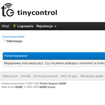
Witaj!
Logowanie
Rejestracja
Forum tinycontrol
Informacja
Forum tinycontrol
Niepoprawny kod autoryzacji. Czy na pewno próbujesz uruchomić tę funk
Ekipa forum
Kontakt
forum.tinycontrol.pl
Wróć do góry
Wersja bez grafiki
Polskie tłumaczenie © 2007-2026
Polski Support MyBB
Silnik forum
MyBB
, © 2002-2026
MyBB Group
.