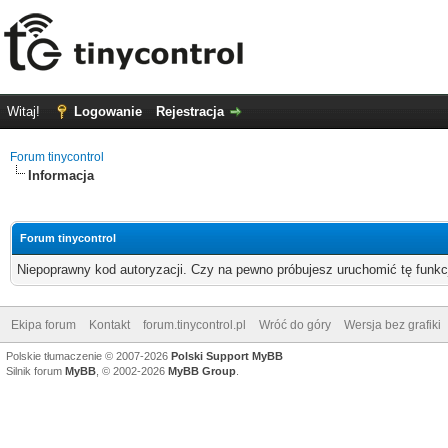
Witaj!
Logowanie
Rejestracja
Forum tinycontrol
Informacja
Forum tinycontrol
Niepoprawny kod autoryzacji. Czy na pewno próbujesz uruchomić tę funk
Ekipa forum
Kontakt
forum.tinycontrol.pl
Wróć do góry
Wersja bez grafiki
Polskie tłumaczenie © 2007-2026
Polski Support MyBB
Silnik forum
MyBB
, © 2002-2026
MyBB Group
.