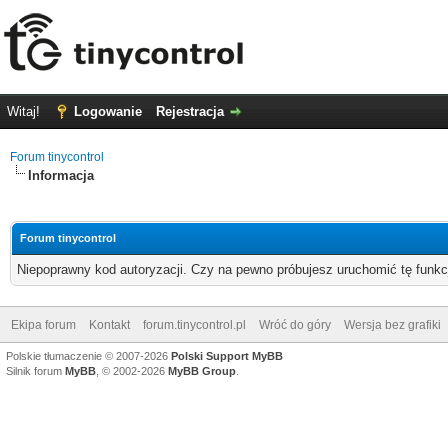
Witaj!
Logowanie
Rejestracja
Forum tinycontrol
Informacja
Forum tinycontrol
Niepoprawny kod autoryzacji. Czy na pewno próbujesz uruchomić tę funk
Ekipa forum
Kontakt
forum.tinycontrol.pl
Wróć do góry
Wersja bez grafiki
Polskie tłumaczenie © 2007-2026
Polski Support MyBB
Silnik forum
MyBB
, © 2002-2026
MyBB Group
.