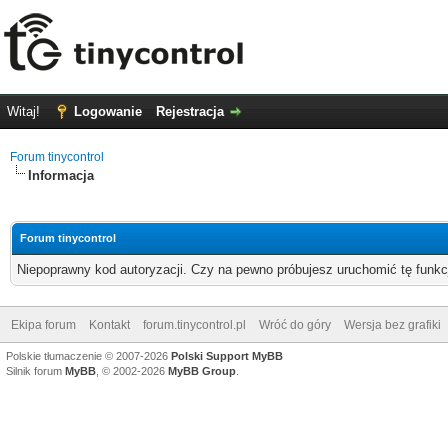
Witaj!
Logowanie
Rejestracja
Forum tinycontrol
Informacja
Forum tinycontrol
Niepoprawny kod autoryzacji. Czy na pewno próbujesz uruchomić tę funk
Ekipa forum
Kontakt
forum.tinycontrol.pl
Wróć do góry
Wersja bez grafiki
Polskie tłumaczenie © 2007-2026
Polski Support MyBB
Silnik forum
MyBB
, © 2002-2026
MyBB Group
.