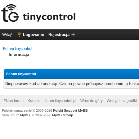
Witaj!
Logowanie
Rejestracja
Forum tinycontrol
Informacja
Forum tinycontrol
Niepoprawny kod autoryzacji. Czy na pewno próbujesz uruchomić tę funk
Ekipa forum
Kontakt
forum.tinycontrol.pl
Wróć do góry
Wersja bez grafiki
Polskie tłumaczenie © 2007-2026
Polski Support MyBB
Silnik forum
MyBB
, © 2002-2026
MyBB Group
.