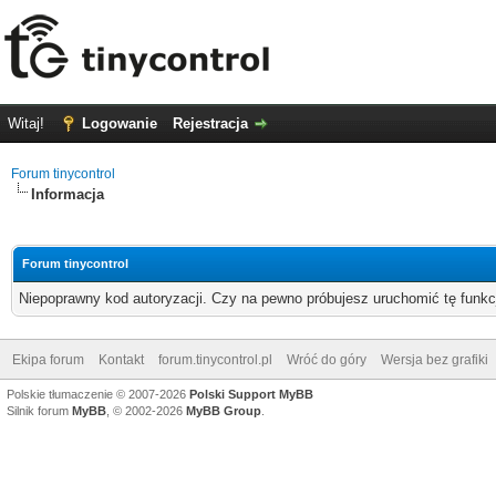
Witaj!
Logowanie
Rejestracja
Forum tinycontrol
Informacja
Forum tinycontrol
Niepoprawny kod autoryzacji. Czy na pewno próbujesz uruchomić tę funk
Ekipa forum
Kontakt
forum.tinycontrol.pl
Wróć do góry
Wersja bez grafiki
Polskie tłumaczenie © 2007-2026
Polski Support MyBB
Silnik forum
MyBB
, © 2002-2026
MyBB Group
.