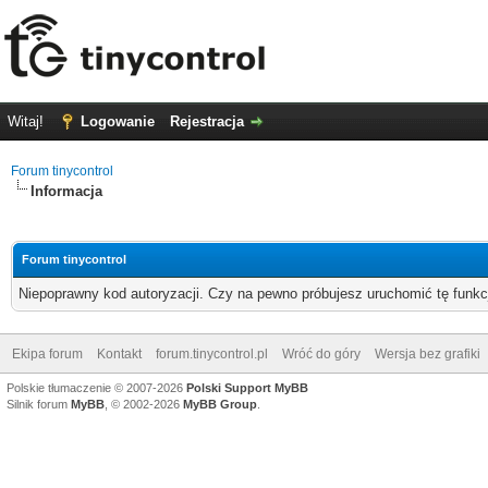
Witaj!
Logowanie
Rejestracja
Forum tinycontrol
Informacja
Forum tinycontrol
Niepoprawny kod autoryzacji. Czy na pewno próbujesz uruchomić tę funk
Ekipa forum
Kontakt
forum.tinycontrol.pl
Wróć do góry
Wersja bez grafiki
Polskie tłumaczenie © 2007-2026
Polski Support MyBB
Silnik forum
MyBB
, © 2002-2026
MyBB Group
.