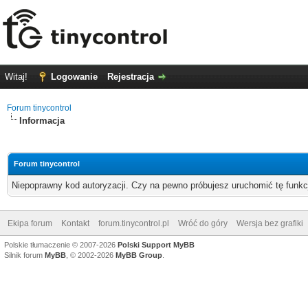
Witaj!
Logowanie
Rejestracja
Forum tinycontrol
Informacja
Forum tinycontrol
Niepoprawny kod autoryzacji. Czy na pewno próbujesz uruchomić tę funk
Ekipa forum
Kontakt
forum.tinycontrol.pl
Wróć do góry
Wersja bez grafiki
Polskie tłumaczenie © 2007-2026
Polski Support MyBB
Silnik forum
MyBB
, © 2002-2026
MyBB Group
.