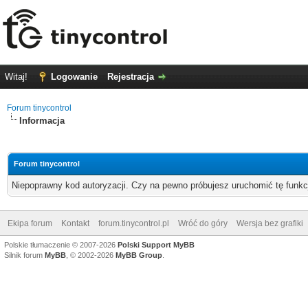
Witaj!
Logowanie
Rejestracja
Forum tinycontrol
Informacja
Forum tinycontrol
Niepoprawny kod autoryzacji. Czy na pewno próbujesz uruchomić tę funk
Ekipa forum
Kontakt
forum.tinycontrol.pl
Wróć do góry
Wersja bez grafiki
Polskie tłumaczenie © 2007-2026
Polski Support MyBB
Silnik forum
MyBB
, © 2002-2026
MyBB Group
.